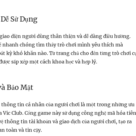
n Dễ Sử Dụng
ế giao diện người dùng thân thiện và dễ dàng điều hướng.
hể nhanh chóng tìm thấy trò chơi mình yêu thích mà
ất kỳ khó khăn nào. Từ trang chủ cho đến từng trò chơi c
 được sắp xếp một cách khoa học và hợp lý.
và Bảo Mật
 thông tin cá nhân của người chơi là một trong những ưu
a Vic Club. Cổng game này sử dụng công nghệ mã hóa tiê
vệ thông tin tài khoản và giao dịch của người chơi, tạo ra
n toàn và tin cậy.