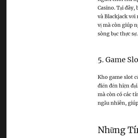
Casino. Tại đây,
và Blackjack với
vị mà còn giúp n
sòng bạc thực sự.
5. Game Slo
Kho game slot củ
điển đến hiện đại
mà còn có các tí
ngẫu nhiên, giúp
Những Tín