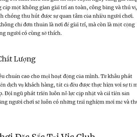
 cấp một không gian giải trí an toàn, công bằng và thú vị
h chóng thu hút được sự quan tâm của nhiều người chơi.
ông chỉ đơn thuần là nơi để giải trí, mà còn là một cộng
ng người có cùng sở thích.
Chất Lượng
tiêu chuẩn cao cho mọi hoạt động của mình. Từ khâu phát
n dịch vụ khách hàng, tất cả đều được thực hiện với sự tỉ 
 Đội ngũ phát triển luôn nỗ lực cập nhật và cải tiến sản
ng người chơi sẽ luôn có những trải nghiệm mới mẻ và th