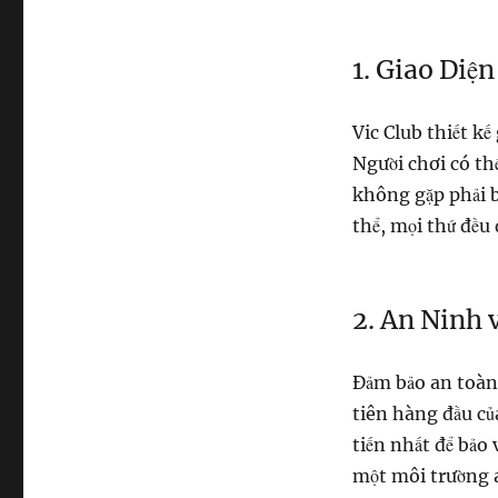
1. Giao Diệ
Vic Club thiết k
Người chơi có t
không gặp phải b
thể, mọi thứ đều
2. An Ninh 
Đảm bảo an toàn
tiên hàng đầu củ
tiến nhất để bảo 
một môi trường a