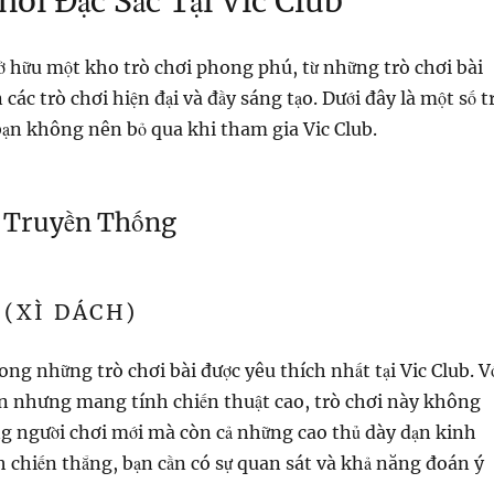
hơi Đặc Sắc Tại Vic Club
sở hữu một kho trò chơi phong phú, từ những trò chơi bài
các trò chơi hiện đại và đầy sáng tạo. Dưới đây là một số t
bạn không nên bỏ qua khi tham gia Vic Club.
i Truyền Thống
 (XÌ DÁCH)
ong những trò chơi bài được yêu thích nhất tại Vic Club. V
ản nhưng mang tính chiến thuật cao, trò chơi này không
g người chơi mới mà còn cả những cao thủ dày dạn kinh
 chiến thắng, bạn cần có sự quan sát và khả năng đoán ý