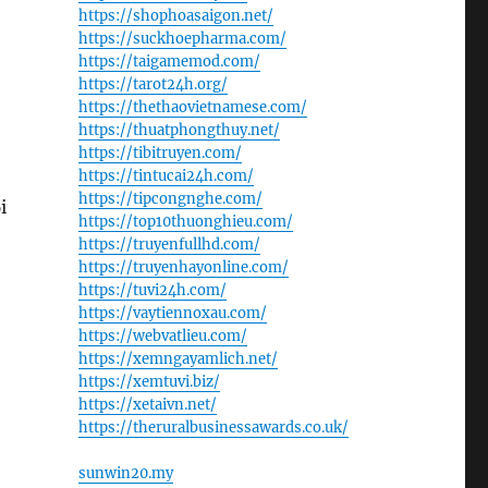
https://shophoasaigon.net/
https://suckhoepharma.com/
https://taigamemod.com/
https://tarot24h.org/
https://thethaovietnamese.com/
https://thuatphongthuy.net/
https://tibitruyen.com/
https://tintucai24h.com/
https://tipcongnghe.com/
i
https://top10thuonghieu.com/
https://truyenfullhd.com/
https://truyenhayonline.com/
https://tuvi24h.com/
https://vaytiennoxau.com/
https://webvatlieu.com/
https://xemngayamlich.net/
https://xemtuvi.biz/
https://xetaivn.net/
https://theruralbusinessawards.co.uk/
sunwin20.my