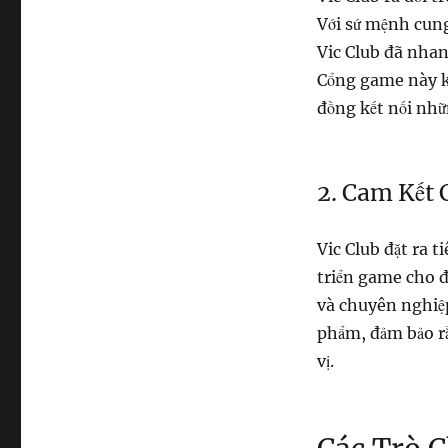
Với sứ mệnh cung
Vic Club đã nhan
Cổng game này kh
đồng kết nối nhữ
2. Cam Kết 
Vic Club đặt ra 
triển game cho đế
và chuyên nghiệp.
phẩm, đảm bảo rằ
vị.