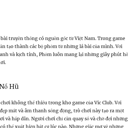
 bài truyền thống có nguồn gốc từ Việt Nam. Trong game
cần tạo thành các bộ phỏm từ những lá bài của mình. Với
ranh và kịch tính, Phỏm luôn mang lại những giây phút hồ
ơi.
 Nổ Hũ
 chơi không thể thiếu trong kho game của Vic Club. Với
đẹp mắt và âm thanh sống động, trò chơi này tạo ra một
ơi và hấp dẫn. Người chơi chỉ cần quay số và chờ đợi những
có thể xuất hiện bất cứ lúc nào. Những giấc mơ về những